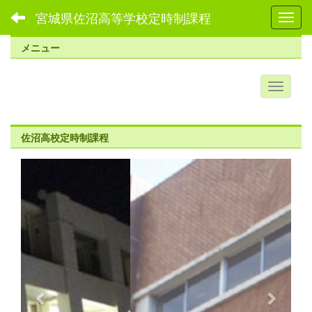
宮城県佐沼高等学校定時制課程
Toggl
メニュー
佐沼高校定時制課程
p
n
r
e
e
x
v
t
i
o
u
s