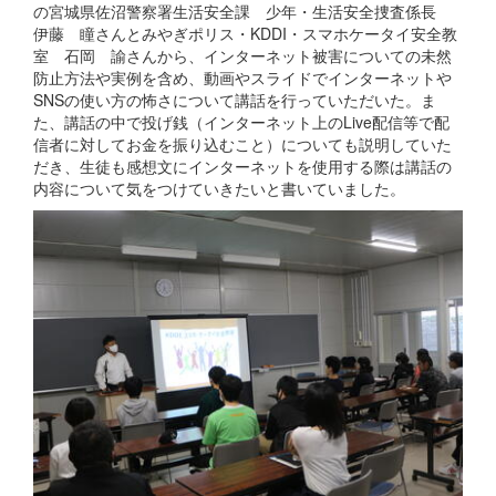
の宮城県佐沼警察署生活安全課 少年・生活安全捜査係長
伊藤 瞳さんとみやぎポリス・KDDI・スマホケータイ安全教
室 石岡 諭さんから、インターネット被害についての未然
防止方法や実例を含め、動画やスライドでインターネットや
SNSの使い方の怖さについて講話を行っていただいた。ま
た、講話の中で投げ銭（インターネット上のLive配信等で配
信者に対してお金を振り込むこと）についても説明していた
だき、生徒も感想文にインターネットを使用する際は講話の
内容について気をつけていきたいと書いていました。