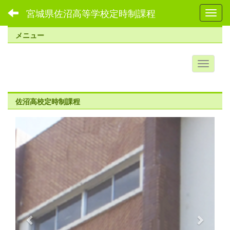
宮城県佐沼高等学校定時制課程
Toggl
メニュー
佐沼高校定時制課程
p
n
r
e
e
x
v
t
i
o
u
s