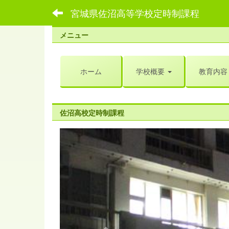
宮城県佐沼高等学校定時制課程
メニュー
ホーム
学校概要
教育内容
佐沼高校定時制課程
p
r
e
v
i
o
u