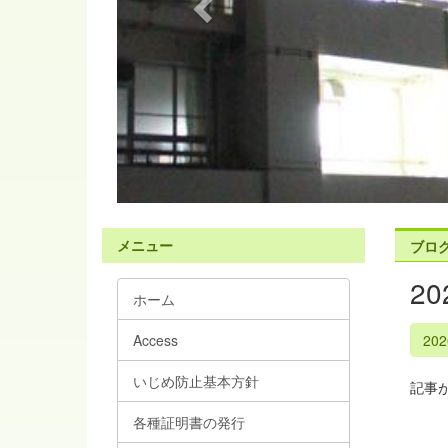
s
メニュー
ブロ
2
ホーム
Access
20
いじめ防止基本方針
記事
各種証明書の発行