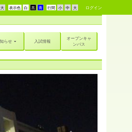
ログイン
表示色
行間
オープンキャ
知らせ
入試情報
ンパス
n
e
x
t