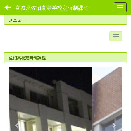
宮城県佐沼高等学校定時制課程
Toggl
メニュー
佐沼高校定時制課程
p
n
r
e
e
x
v
t
i
o
u
s