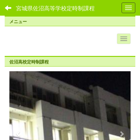
宮城県佐沼高等学校定時制課程
Toggl
メニュー
佐沼高校定時制課程
p
n
r
e
e
x
v
t
i
o
u
s