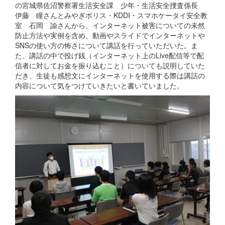
の宮城県佐沼警察署生活安全課 少年・生活安全捜査係長
伊藤 瞳さんとみやぎポリス・KDDI・スマホケータイ安全教
室 石岡 諭さんから、インターネット被害についての未然
防止方法や実例を含め、動画やスライドでインターネットや
SNSの使い方の怖さについて講話を行っていただいた。ま
た、講話の中で投げ銭（インターネット上のLive配信等で配
信者に対してお金を振り込むこと）についても説明していた
だき、生徒も感想文にインターネットを使用する際は講話の
内容について気をつけていきたいと書いていました。