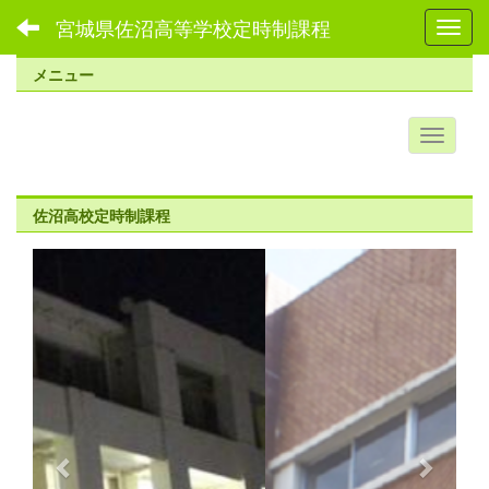
宮城県佐沼高等学校定時制課程
Toggl
メニュー
佐沼高校定時制課程
p
n
r
e
e
x
v
t
i
o
u
s