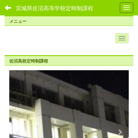
宮城県佐沼高等学校定時制課程
Toggl
メニュー
佐沼高校定時制課程
p
n
r
e
e
x
v
t
i
o
u
s