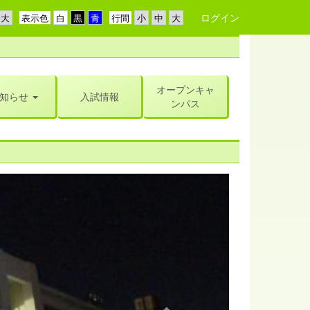
ログイン
表示色
行間
オープンキャ
知らせ
入試情報
ンパス
n
e
x
t