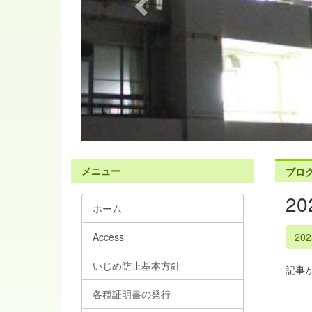
s
メニュー
ブロ
2
ホーム
Access
20
いじめ防止基本方針
記事
各種証明書の発行