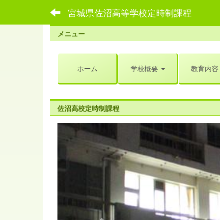
宮城県佐沼高等学校定時制課程
メニュー
ホーム
学校概要
教育内容
佐沼高校定時制課程
p
r
e
v
i
o
u