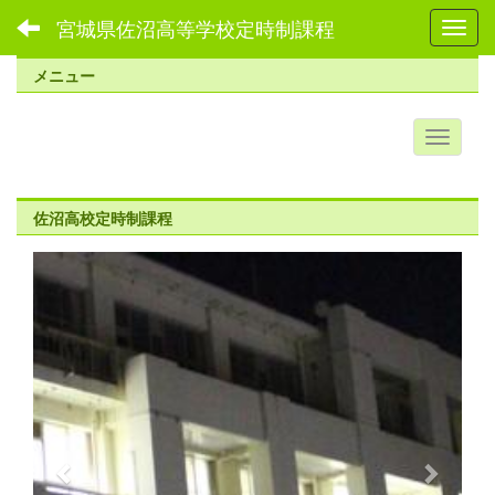
宮城県佐沼高等学校定時制課程
Toggl
メニュー
佐沼高校定時制課程
p
n
r
e
e
x
v
t
i
o
u
s