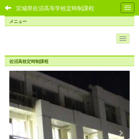
宮城県佐沼高等学校定時制課程
Toggl
メニュー
佐沼高校定時制課程
p
n
r
e
e
x
v
t
i
o
u
s