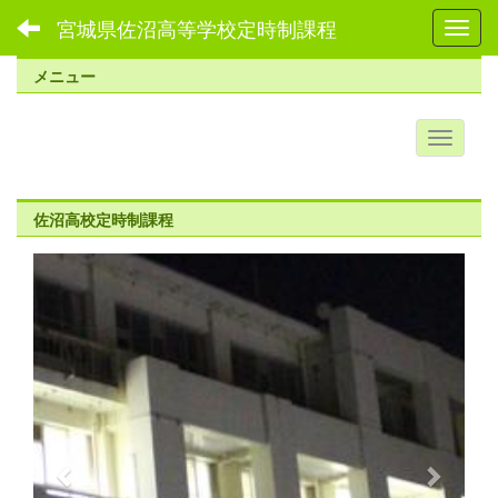
宮城県佐沼高等学校定時制課程
Toggl
メニュー
佐沼高校定時制課程
p
n
r
e
e
x
v
t
i
o
u
s