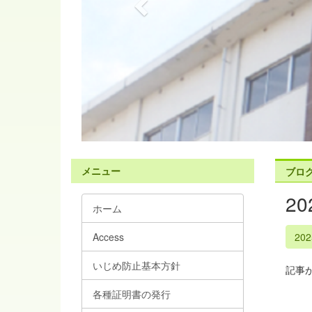
s
メニュー
ブロ
2
ホーム
Access
20
いじめ防止基本方針
記事
各種証明書の発行