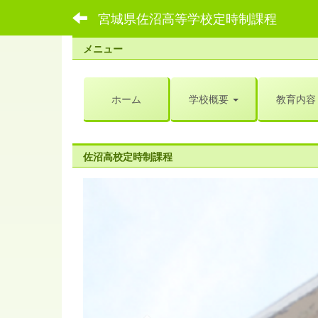
宮城県佐沼高等学校定時制課程
メニュー
ホーム
学校概要
教育内容
佐沼高校定時制課程
p
r
e
v
i
o
u