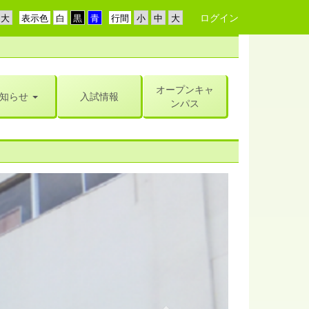
ログイン
表示色
行間
オープンキャ
知らせ
入試情報
ンパス
n
e
x
t