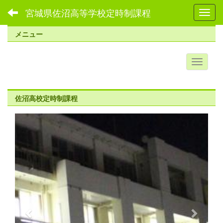
宮城県佐沼高等学校定時制課程
Toggl
メニュー
佐沼高校定時制課程
p
n
r
e
e
x
v
t
i
o
u
s