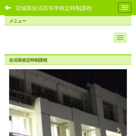
宮城県佐沼高等学校定時制課程
Toggl
メニュー
佐沼高校定時制課程
p
n
r
e
e
x
v
t
i
o
u
s