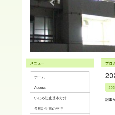
s
メニュー
ブロ
2
ホーム
Access
20
いじめ防止基本方針
記事
各種証明書の発行