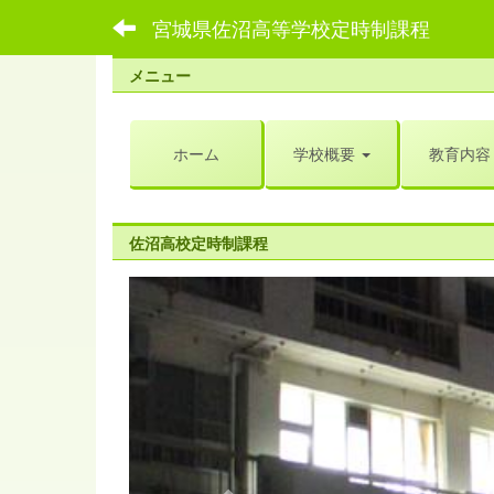
宮城県佐沼高等学校定時制課程
メニュー
ホーム
学校概要
教育内容
佐沼高校定時制課程
p
r
e
v
i
o
u