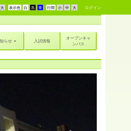
ログイン
表示色
行間
オープンキャ
知らせ
入試情報
ンパス
n
e
x
t