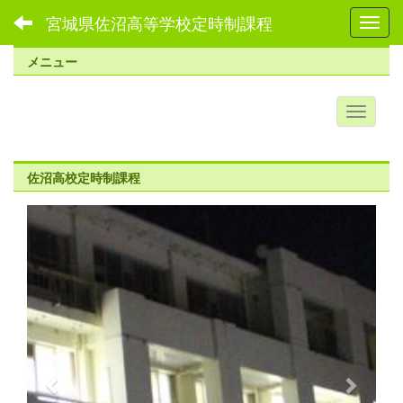
宮城県佐沼高等学校定時制課程
Toggl
メニュー
佐沼高校定時制課程
p
n
r
e
e
x
v
t
i
o
u
s