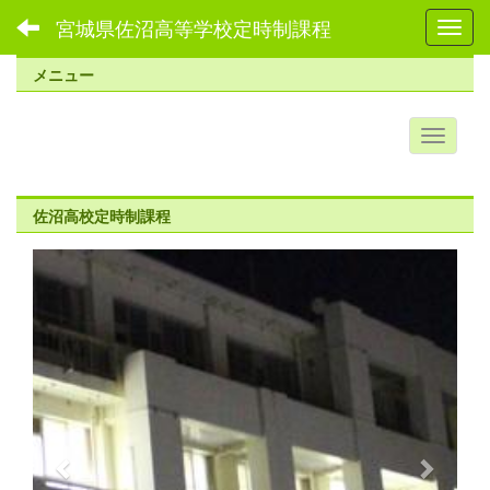
宮城県佐沼高等学校定時制課程
Toggl
メニュー
佐沼高校定時制課程
p
n
r
e
e
x
v
t
i
o
u
s