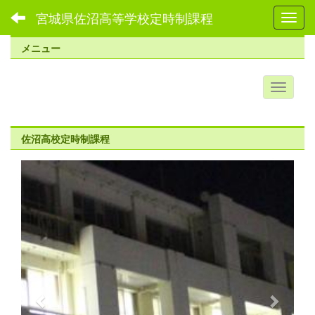
宮城県佐沼高等学校定時制課程
Toggl
メニュー
佐沼高校定時制課程
p
n
r
e
e
x
v
t
i
o
u
s