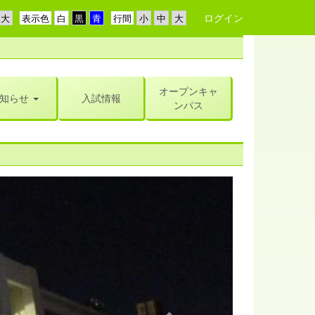
ログイン
表示色
行間
オープンキャ
知らせ
入試情報
ンパス
n
e
x
t