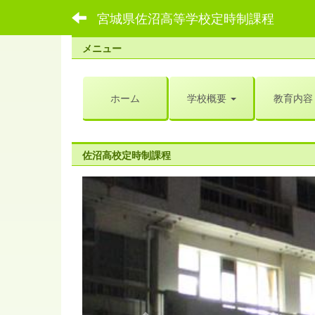
宮城県佐沼高等学校定時制課程
メニュー
ホーム
学校概要
教育内容
佐沼高校定時制課程
p
r
e
v
i
o
u