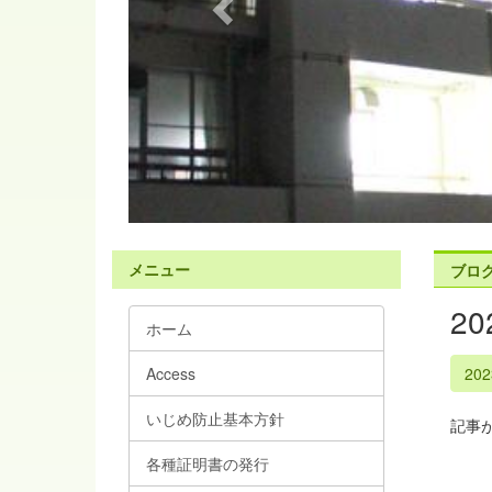
s
メニュー
ブロ
2
ホーム
Access
20
いじめ防止基本方針
記事
各種証明書の発行