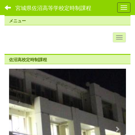
宮城県佐沼高等学校定時制課程
Toggl
メニュー
佐沼高校定時制課程
p
n
r
e
e
x
v
t
i
o
u
s