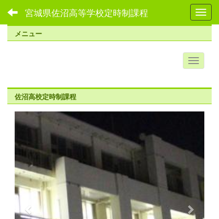
宮城県佐沼高等学校定時制課程
Toggl
メニュー
佐沼高校定時制課程
p
n
r
e
e
x
v
t
i
o
u
s