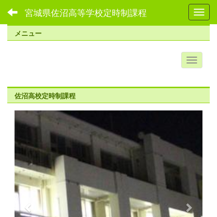
宮城県佐沼高等学校定時制課程
Toggl
メニュー
佐沼高校定時制課程
p
n
r
e
e
x
v
t
i
o
u
s