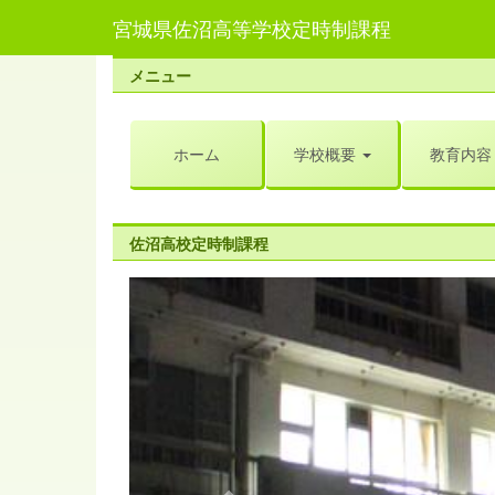
宮城県佐沼高等学校定時制課程
メニュー
ホーム
学校概要
教育内容
佐沼高校定時制課程
p
r
e
v
i
o
u