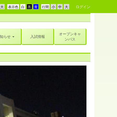
ログイン
表示色
行間
オープンキャ
知らせ
入試情報
ンパス
n
e
x
t