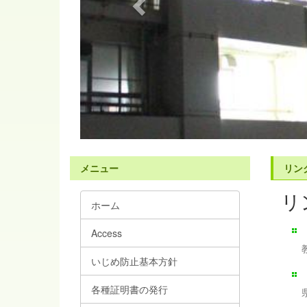
s
メニュー
リン
リ
ホーム
Access
いじめ防止基本方針
各種証明書の発行